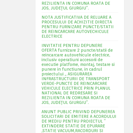
REZILIENTA IN COMUNA ROATA DE
JOS, JUDEŢUL GIURGIU”.
NOTA JUSTIFICATIVA DE RELUARE A
PROCESULUI DE ACHIZITIE DIRECTA
PENTRU FURNIZARE PUNCTE/STATII
DE REINCARCARE AUTOVECHICULE
ELECTRICE
INVITATIE PENTRU DEPUNERE
OFERTA furnizare 2 puncte/statii de
reincarcare autovehicule electrice,
inclusiv operatiuni accesorii de
executie platfome, montaj, testare si
punere in functiune, in cadrul
proiectului „ ASIGURAREA
INFRASTRUCTURII DE TRANSPORT
VERDE-PUNCTE DE REINCARCARE
VEHICULE ELECTRICE PRIN PLANUL
NATIONAL DE REDRESARE SI
REZILIENTA IN COMUNA ROATA DE
JOS, JUDEŢUL GIURGIU”.
ANUNT PUBLIC PRIVIND DEPUNEREA
SOLICITARI DE EMITERE A ACORDULUI
DE MEDIU PENTRU PROIECTUL ”
EXTINDERE STATIE DE EPURARE
,STATIE VACUUM,RACORDURI SI