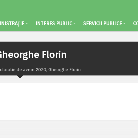
NISTRAȚIE
INTERES PUBLIC
SERVICII PUBLICE
C
Gheorghe Florin
claratie de avere 2020, Gheorghe Florin