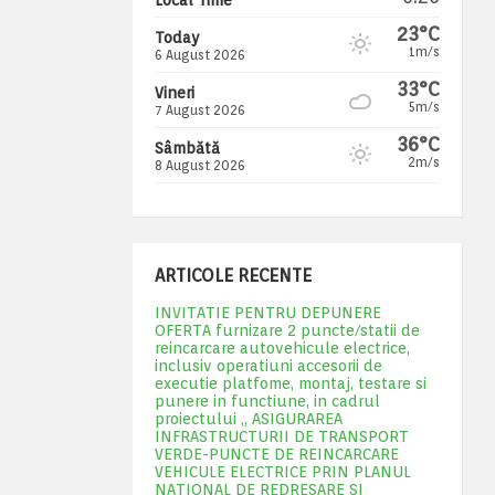
23°C
Today
1m/s
6 August 2026
33°C
Vineri
5m/s
7 August 2026
36°C
Sâmbătă
2m/s
8 August 2026
ARTICOLE RECENTE
INVITATIE PENTRU DEPUNERE
OFERTA furnizare 2 puncte/statii de
reincarcare autovehicule electrice,
inclusiv operatiuni accesorii de
executie platfome, montaj, testare si
punere in functiune, in cadrul
proiectului „ ASIGURAREA
INFRASTRUCTURII DE TRANSPORT
VERDE-PUNCTE DE REINCARCARE
VEHICULE ELECTRICE PRIN PLANUL
NATIONAL DE REDRESARE SI