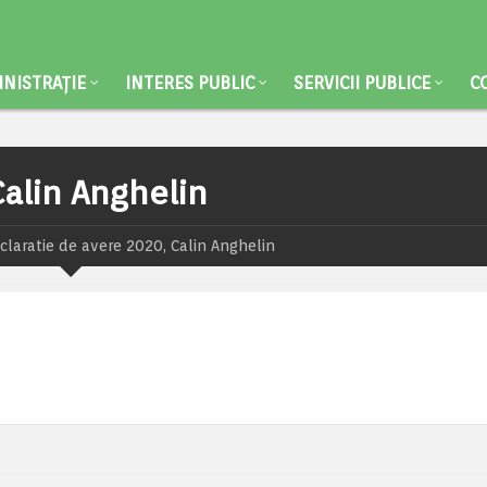
NISTRAȚIE
INTERES PUBLIC
SERVICII PUBLICE
C
Calin Anghelin
claratie de avere 2020, Calin Anghelin