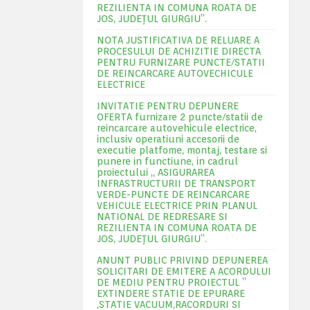
REZILIENTA IN COMUNA ROATA DE
JOS, JUDEŢUL GIURGIU”.
NOTA JUSTIFICATIVA DE RELUARE A
PROCESULUI DE ACHIZITIE DIRECTA
PENTRU FURNIZARE PUNCTE/STATII
DE REINCARCARE AUTOVECHICULE
ELECTRICE
INVITATIE PENTRU DEPUNERE
OFERTA furnizare 2 puncte/statii de
reincarcare autovehicule electrice,
inclusiv operatiuni accesorii de
executie platfome, montaj, testare si
punere in functiune, in cadrul
proiectului „ ASIGURAREA
INFRASTRUCTURII DE TRANSPORT
VERDE-PUNCTE DE REINCARCARE
VEHICULE ELECTRICE PRIN PLANUL
NATIONAL DE REDRESARE SI
REZILIENTA IN COMUNA ROATA DE
JOS, JUDEŢUL GIURGIU”.
ANUNT PUBLIC PRIVIND DEPUNEREA
SOLICITARI DE EMITERE A ACORDULUI
DE MEDIU PENTRU PROIECTUL ”
EXTINDERE STATIE DE EPURARE
,STATIE VACUUM,RACORDURI SI