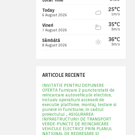
25°C
Today
1m/s
6 August 2026
35°C
Vineri
3m/s
7 August 2026
36°C
Sâmbătă
3m/s
8 August 2026
ARTICOLE RECENTE
INVITATIE PENTRU DEPUNERE
OFERTA furnizare 2 puncte/statii de
reincarcare autovehicule electrice,
inclusiv operatiuni accesorii de
executie platfome, montaj, testare si
punere in functiune, in cadrul
proiectului „ ASIGURAREA
INFRASTRUCTURII DE TRANSPORT
VERDE-PUNCTE DE REINCARCARE
VEHICULE ELECTRICE PRIN PLANUL
NATIONAL DE REDRESARE SI